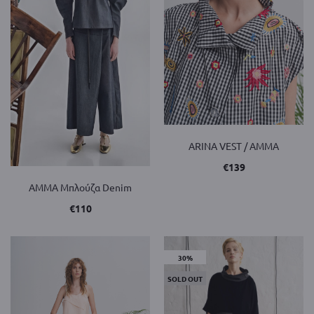
ARINA VEST / AMMA
€
139
AMMA Μπλούζα Denim
€
110
30%
SOLD OUT