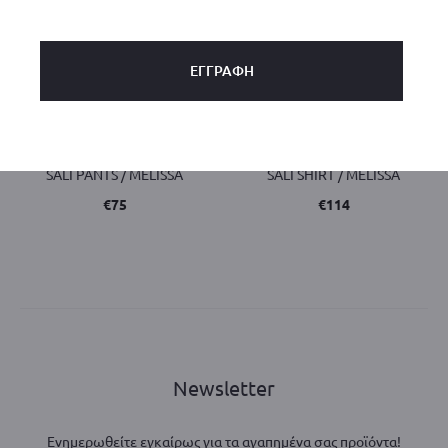
SALI PANTS / MELISSA
SALI SHIRT / MELISSA
€
75
€
114
Newsletter
Ενημερωθείτε εγκαίρως για τα αγαπημένα σας προϊόντα!