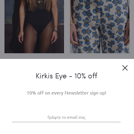
BEE NOIR BODY / MELISSA
ORCHIDEA CUT-OUT PANTS /
Clo
MELISSA
€
112
Kirkis Eye - 10% off
€
126
10% off on every Newsletter sign up!