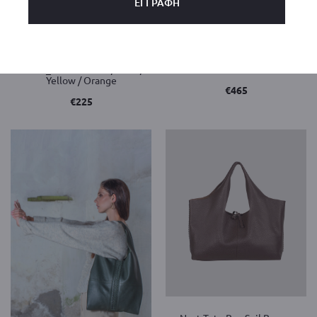
Oly Pochette _Available
Lotus _Available Colors_ Sand /
colors_ Smoke Black / Sand /
Yellow
Yellow / Orange
€
465
€
225