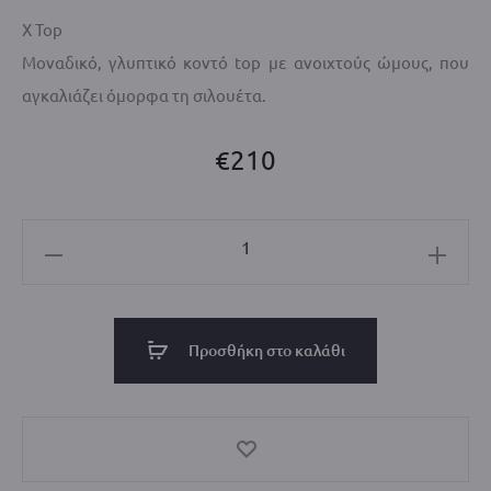
X Top
Μοναδικό, γλυπτικό κοντό top με ανοιχτούς ώμους, που
αγκαλιάζει όμορφα τη σιλουέτα.
€
210
X
Top
Available
Colors:
Προσθήκη στο καλάθι
Gold
Yellow,
Red,
Basil
Green,