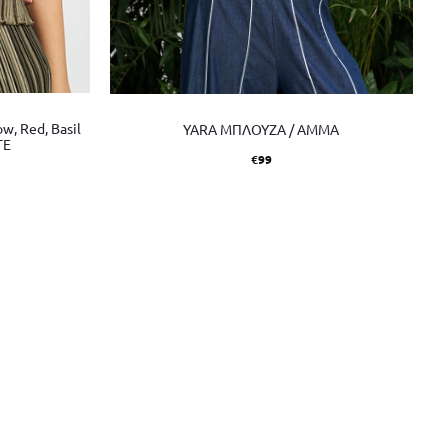
ow, Red, Basil
YARA ΜΠΛΟΥΖΑ / AMMA
TE
€
99