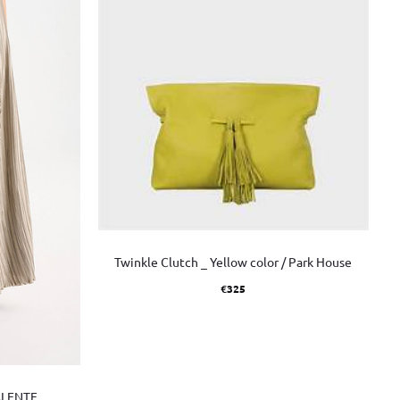
Twinkle Clutch _ Yellow color / Park House
€
325
VALENTE