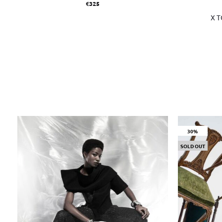
€
325
X 
30%
SOLD OUT