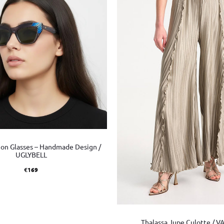
tion Glasses – Handmade Design /
UGLYBELL
€
169
Thalassa Jupe Culotte / 